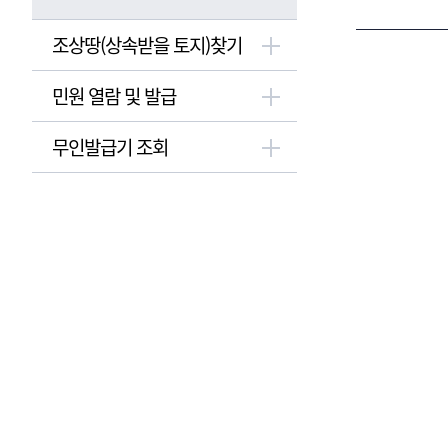
조상땅(상속받을 토지)찾기
민원 열람 및 발급
무인발급기 조회